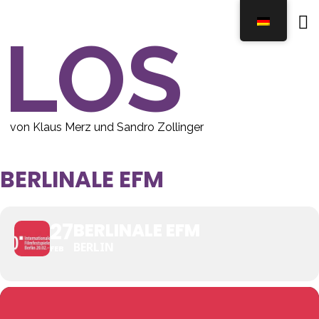
Skip
to
LOS
content
von Klaus Merz und Sandro Zollinger
BERLINALE EFM
27
BERLINALE EFM
BERLIN
FEB