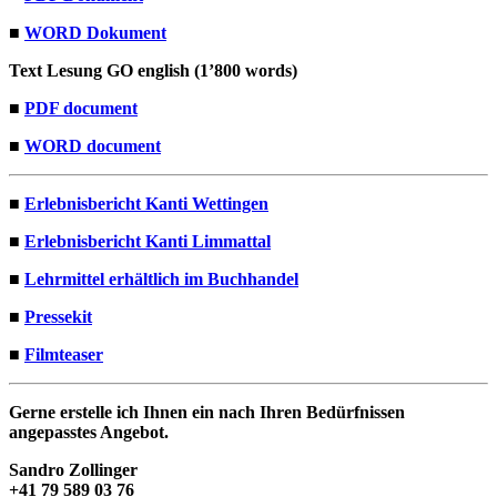
■
WORD Doku­ment
Text Lesung GO eng­lish (1’800 words)
■
PDF doc­u­ment
■
WORD doc­u­ment
■
Erleb­nis­bericht Kan­ti Wet­tin­gen
■
Erleb­nis­bericht Kan­ti Lim­mat­tal
■
Lehrmit­tel erhältlich im Buch­han­del
■
Pressek­it
■
Filmteas­er
Gerne erstelle ich Ihnen ein nach Ihren Bedürfnis­sen
angepasstes Ange­bot.
San­dro Zollinger
+41 79 589 03 76