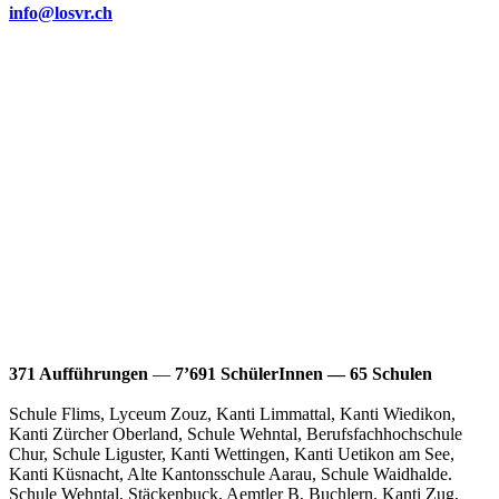
info@losvr.ch
371 Auf­führun­gen
—
7’691 Schü­lerIn­nen — 65 Schulen
Schule Flims, Lyceum Zouz, Kan­ti Lim­mat­tal, Kan­ti Wiedikon,
Kan­ti Zürcher Ober­land, Schule Wehn­tal, Berufs­fach­hochschule
Chur, Schule Liguster, Kan­ti Wet­tin­gen, Kan­ti Uetikon am See,
Kan­ti Küs­nacht, Alte Kan­ton­ss­chule Aarau, Schule Waid­halde.
Schule Wehn­tal, Stäck­en­buck, Aemtler B, Buch­lern, Kan­ti Zug,