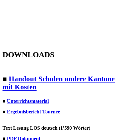
DOWNLOADS
■
Hand­out Schulen andere Kan­tone
mit Kosten
■
Unter­richts­ma­te­r­i­al
■
Ergeb­nis­bericht Tournee
Text Lesung LOS deutsch (1’590 Wörter)
■
PDF Doku­ment